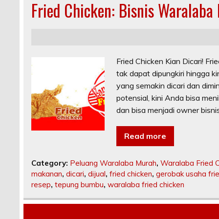
Fried Chicken: Bisnis Waralaba
Fried Chicken Kian Dicari! F
tak dapat dipungkiri hingga 
yang semakin dicari dan dimi
potensial, kini Anda bisa me
dan bisa menjadi owner bisnis 
Read more
Category:
Peluang Waralaba Murah
,
Waralaba Fried 
makanan
,
dicari
,
dijual
,
fried chicken
,
gerobak usaha fri
resep
,
tepung bumbu
,
waralaba fried chicken