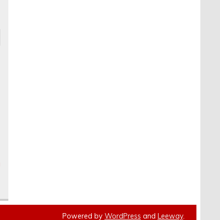
a
Powered by
WordPress
and
Leeway
.