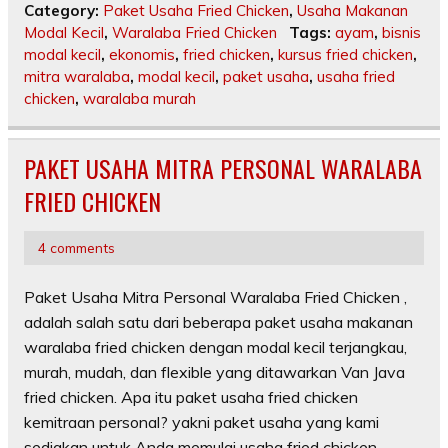
Category:
Paket Usaha Fried Chicken
,
Usaha Makanan
Modal Kecil
,
Waralaba Fried Chicken
Tags:
ayam
,
bisnis
modal kecil
,
ekonomis
,
fried chicken
,
kursus fried chicken
,
mitra waralaba
,
modal kecil
,
paket usaha
,
usaha fried
chicken
,
waralaba murah
PAKET USAHA MITRA PERSONAL WARALABA
FRIED CHICKEN
4 comments
Paket Usaha Mitra Personal Waralaba Fried Chicken ,
adalah salah satu dari beberapa paket usaha makanan
waralaba fried chicken dengan modal kecil terjangkau,
murah, mudah, dan flexible yang ditawarkan Van Java
fried chicken. Apa itu paket usaha fried chicken
kemitraan personal? yakni paket usaha yang kami
sediakan untuk Anda memulai usaha fried chicken