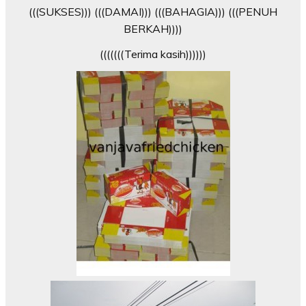
(((SUKSES))) (((DAMAI))) (((BAHAGIA))) (((PENUH
BERKAH))))
(((((((Terima kasih))))))