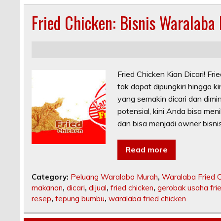
Fried Chicken: Bisnis Waralaba
Fried Chicken Kian Dicari! F
tak dapat dipungkiri hingga 
yang semakin dicari dan dimi
potensial, kini Anda bisa me
dan bisa menjadi owner bisnis 
Read more
Category:
Peluang Waralaba Murah
,
Waralaba Fried 
makanan
,
dicari
,
dijual
,
fried chicken
,
gerobak usaha fri
resep
,
tepung bumbu
,
waralaba fried chicken