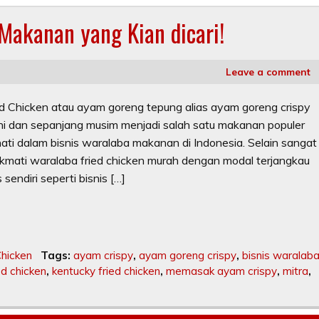
 Makanan yang Kian dicari!
Leave a comment
ried Chicken atau ayam goreng tepung alias ayam goreng crispy
kini dan sepanjang musim menjadi salah satu makanan populer
nati dalam bisnis waralaba makanan di Indonesia. Selain sangat
nikmati waralaba fried chicken murah dengan modal terjangkau
sendiri seperti bisnis […]
Chicken
Tags:
ayam crispy
,
ayam goreng crispy
,
bisnis waralab
ed chicken
,
kentucky fried chicken
,
memasak ayam crispy
,
mitra
,